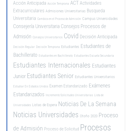
ACT
Acción Anticipada
Actividades
Acción Temprana
Extracurriculares
Busqueda
Admisiones Universitarias
Universitaria
Campus Universidades
Cambios en el Proceso de Admisión
Consejería Universitaria
Consejos Procesos de
Covid
Admisión
Decisión Anticipada
Consejos Universitarios
Estudiantes de
Estudiantes
Decisión Regular
Decisión Temprana
Bachillerato
Estudiantes en Bachillerato
Estudiantes Escuela Secundaria
Estudiantes Internacionales
Estudiantes
Estudiantes Senior
Junior
Estudiantes Universitarios
Exámenes
Examen Estandarizado
Estudiar En Estados Unidos
Estandarizados
Incremento Solicitudes Universitarias
Lista de
Noticias De La Semana
Listas de Espera
Universidades
Noticias Universidades
Proceso
Otoño 2020
Procesos
de Admisión
Proceso de Solicitud