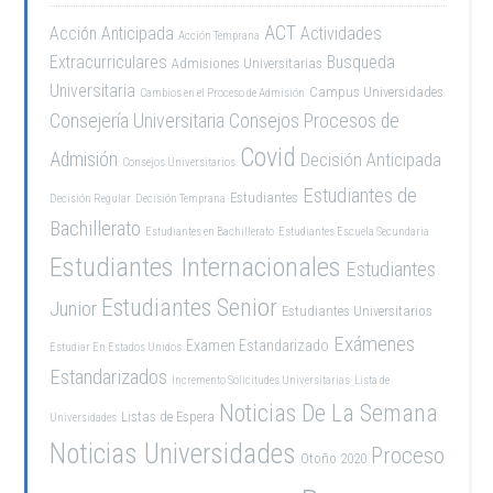
ACT
Acción Anticipada
Actividades
Acción Temprana
Extracurriculares
Busqueda
Admisiones Universitarias
Universitaria
Campus Universidades
Cambios en el Proceso de Admisión
Consejería Universitaria
Consejos Procesos de
Covid
Admisión
Decisión Anticipada
Consejos Universitarios
Estudiantes de
Estudiantes
Decisión Regular
Decisión Temprana
Bachillerato
Estudiantes en Bachillerato
Estudiantes Escuela Secundaria
Estudiantes Internacionales
Estudiantes
Estudiantes Senior
Junior
Estudiantes Universitarios
Exámenes
Examen Estandarizado
Estudiar En Estados Unidos
Estandarizados
Incremento Solicitudes Universitarias
Lista de
Noticias De La Semana
Listas de Espera
Universidades
Noticias Universidades
Proceso
Otoño 2020