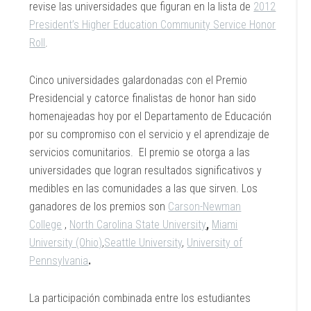
revise las universidades que figuran en la lista de
2012
President’s Higher Education Community Service Honor
Roll
.
Cinco universidades galardonadas con el Premio
Presidencial y catorce finalistas de honor han sido
homenajeadas hoy por el Departamento de Educación
por su compromiso con el servicio y el aprendizaje de
servicios comunitarios. El premio se otorga a las
universidades que logran resultados significativos y
medibles en las comunidades a las que sirven. Los
ganadores de los premios son
Carson-Newman
College
,
North Carolina State University
,
Miami
University (Ohio)
,
Seattle University
,
University of
Pennsylvania
.
La participación combinada entre los estudiantes