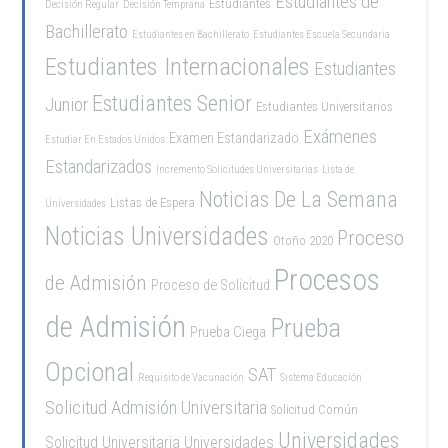
Estudiantes de
Estudiantes
Decisión Regular
Decisión Temprana
Bachillerato
Estudiantes en Bachillerato
Estudiantes Escuela Secundaria
Estudiantes Internacionales
Estudiantes
Estudiantes Senior
Junior
Estudiantes Universitarios
Exámenes
Examen Estandarizado
Estudiar En Estados Unidos
Estandarizados
Incremento Solicitudes Universitarias
Lista de
Noticias De La Semana
Listas de Espera
Universidades
Noticias Universidades
Proceso
Otoño 2020
Procesos
de Admisión
Proceso de Solicitud
de Admisión
Prueba
Prueba Ciega
Opcional
SAT
Requisito de Vacunación
Sistema Educación
Solicitud Admisión Universitaria
Solicitud Común
Universidades
Solicitud Universitaria
Universidades