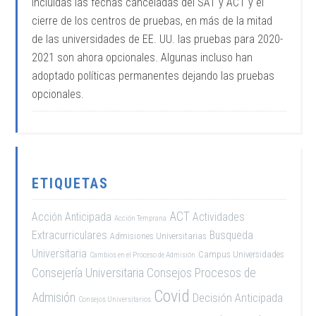
incluidas las fechas canceladas del SAT y ACT y el
cierre de los centros de pruebas, en más de la mitad
de las universidades de EE. UU. las pruebas para 2020-
2021 son ahora opcionales. Algunas incluso han
adoptado políticas permanentes dejando las pruebas
opcionales.
ETIQUETAS
ACT
Acción Anticipada
Actividades
Acción Temprana
Extracurriculares
Busqueda
Admisiones Universitarias
Universitaria
Campus Universidades
Cambios en el Proceso de Admisión
Consejería Universitaria
Consejos Procesos de
Covid
Admisión
Decisión Anticipada
Consejos Universitarios