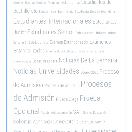
Estudiantes de
Estudiantes
Decisión Regular
Decisión Temprana
Bachillerato
Estudiantes en Bachillerato
Estudiantes Escuela Secundaria
Estudiantes Internacionales
Estudiantes
Estudiantes Senior
Junior
Estudiantes Universitarios
Exámenes
Examen Estandarizado
Estudiar En Estados Unidos
Estandarizados
Incremento Solicitudes Universitarias
Lista de
Noticias De La Semana
Listas de Espera
Universidades
Noticias Universidades
Proceso
Otoño 2020
Procesos
de Admisión
Proceso de Solicitud
de Admisión
Prueba
Prueba Ciega
Opcional
SAT
Requisito de Vacunación
Sistema Educación
Solicitud Admisión Universitaria
Solicitud Común
Universidades
Solicitud Universitaria
Universidades