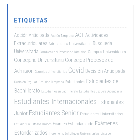
ETIQUETAS
ACT
Acción Anticipada
Actividades
Acción Temprana
Extracurriculares
Busqueda
Admisiones Universitarias
Universitaria
Campus Universidades
Cambios en el Proceso de Admisión
Consejería Universitaria
Consejos Procesos de
Covid
Admisión
Decisión Anticipada
Consejos Universitarios
Estudiantes de
Estudiantes
Decisión Regular
Decisión Temprana
Bachillerato
Estudiantes en Bachillerato
Estudiantes Escuela Secundaria
Estudiantes Internacionales
Estudiantes
Estudiantes Senior
Junior
Estudiantes Universitarios
Exámenes
Examen Estandarizado
Estudiar En Estados Unidos
Estandarizados
Incremento Solicitudes Universitarias
Lista de