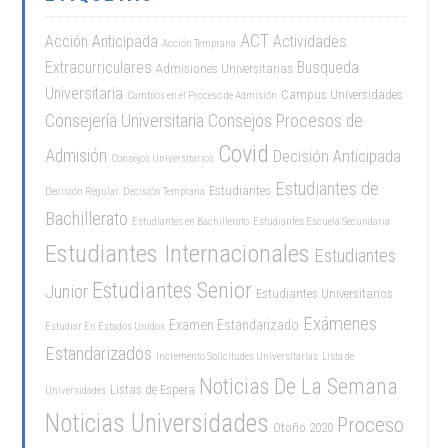
ACT
Acción Anticipada
Actividades
Acción Temprana
Extracurriculares
Busqueda
Admisiones Universitarias
Universitaria
Campus Universidades
Cambios en el Proceso de Admisión
Consejería Universitaria
Consejos Procesos de
Covid
Admisión
Decisión Anticipada
Consejos Universitarios
Estudiantes de
Estudiantes
Decisión Regular
Decisión Temprana
Bachillerato
Estudiantes en Bachillerato
Estudiantes Escuela Secundaria
Estudiantes Internacionales
Estudiantes
Estudiantes Senior
Junior
Estudiantes Universitarios
Exámenes
Examen Estandarizado
Estudiar En Estados Unidos
Estandarizados
Incremento Solicitudes Universitarias
Lista de
Noticias De La Semana
Listas de Espera
Universidades
Noticias Universidades
Proceso
Otoño 2020