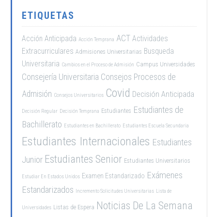
ETIQUETAS
ACT
Acción Anticipada
Actividades
Acción Temprana
Extracurriculares
Busqueda
Admisiones Universitarias
Universitaria
Campus Universidades
Cambios en el Proceso de Admisión
Consejería Universitaria
Consejos Procesos de
Covid
Admisión
Decisión Anticipada
Consejos Universitarios
Estudiantes de
Estudiantes
Decisión Regular
Decisión Temprana
Bachillerato
Estudiantes en Bachillerato
Estudiantes Escuela Secundaria
Estudiantes Internacionales
Estudiantes
Estudiantes Senior
Junior
Estudiantes Universitarios
Exámenes
Examen Estandarizado
Estudiar En Estados Unidos
Estandarizados
Incremento Solicitudes Universitarias
Lista de
Noticias De La Semana
Listas de Espera
Universidades