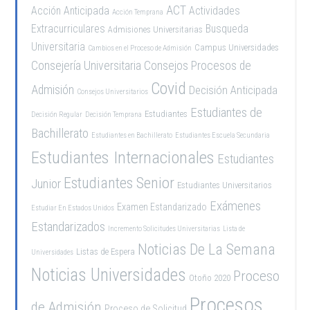
ACT
Acción Anticipada
Actividades
Acción Temprana
Extracurriculares
Busqueda
Admisiones Universitarias
Universitaria
Campus Universidades
Cambios en el Proceso de Admisión
Consejería Universitaria
Consejos Procesos de
Covid
Admisión
Decisión Anticipada
Consejos Universitarios
Estudiantes de
Estudiantes
Decisión Regular
Decisión Temprana
Bachillerato
Estudiantes en Bachillerato
Estudiantes Escuela Secundaria
Estudiantes Internacionales
Estudiantes
Estudiantes Senior
Junior
Estudiantes Universitarios
Exámenes
Examen Estandarizado
Estudiar En Estados Unidos
Estandarizados
Incremento Solicitudes Universitarias
Lista de
Noticias De La Semana
Listas de Espera
Universidades
Noticias Universidades
Proceso
Otoño 2020
Procesos
de Admisión
Proceso de Solicitud