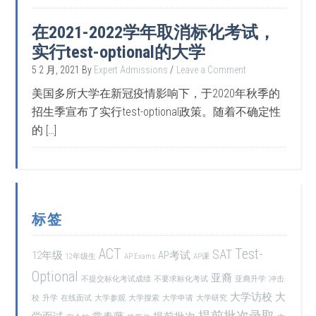
在2021-2022学年取消标化考试，
实行test-optional的大学
5 2 月, 2021
By
Expert Admissions
Leave a Comment
美国多所大学在新冠疫情影响下，于2020年秋季的
招生季宣布了实行test-optional政策。随着不确定性
的 […]
标签
ACT
Test-
SAT
12年级
AP考试
12年级生
AP Exams
AP课
Optional
亚裔
不提交标化考试成绩
不要求标化考试
亚裔升学
冲击
大学访校
大
校
升学
在线面试
大学参观
大学搜索
大学申请
大学研究
提前批次录取