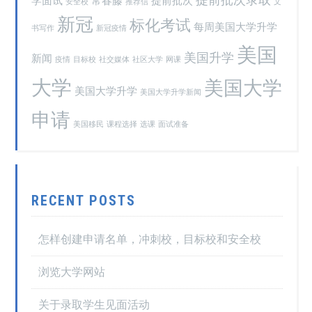
学面试
常春藤
提前批次
安全校
推荐信
文
新冠
标化考试
每周美国大学升学
书写作
新冠疫情
美国
美国升学
新闻
疫情
目标校
社交媒体
社区大学
网课
大学
美国大学
美国大学升学
美国大学升学新闻
申请
美国移民
课程选择
选课
面试准备
RECENT POSTS
怎样创建申请名单，冲刺校，目标校和安全校
浏览大学网站
关于录取学生见面活动