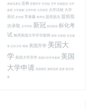
亚裔
求标化考试
亚裔升学
冲击校
升学
在线面试
大学
大学访校
大学
参观
大学搜索
大学申请
大学研究
提前批
面试
常春藤
提前批次
安全校
推荐信
新冠
标化考
次录取
文书写作
新冠疫情
试
每周美国大学升学新闻
疫情
目标校
社交媒
美国大
美国升学
体
社区大学
网课
学
美国
美国大学升学
美国大学升学新闻
大学申请
美国移民
课程选择
选课
面试准
备