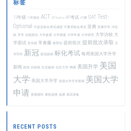
标签
ACT
Test-
SAT
12年级
AP考试
12年级生
AP Exams
AP课
Optional
亚裔
不提交标化考试成绩
不要求标化考试
亚裔升学
冲击
大学访校
大
校
升学
在线面试
大学参观
大学搜索
大学申请
大学研究
提前批次录取
学面试
常春藤
提前批次
安全校
推荐信
文
新冠
标化考试
每周美国大学升学
书写作
新冠疫情
美国
美国升学
新闻
疫情
目标校
社交媒体
社区大学
网课
大学
美国大学
美国大学升学
美国大学升学新闻
申请
美国移民
课程选择
选课
面试准备
RECENT POSTS