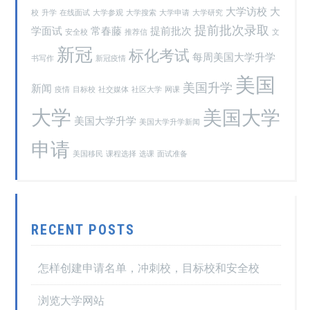
大学访校
大
校
升学
在线面试
大学参观
大学搜索
大学申请
大学研究
提前批次录取
学面试
常春藤
提前批次
安全校
推荐信
文
新冠
标化考试
每周美国大学升学
书写作
新冠疫情
美国
美国升学
新闻
疫情
目标校
社交媒体
社区大学
网课
大学
美国大学
美国大学升学
美国大学升学新闻
申请
美国移民
课程选择
选课
面试准备
RECENT POSTS
怎样创建申请名单，冲刺校，目标校和安全校
浏览大学网站