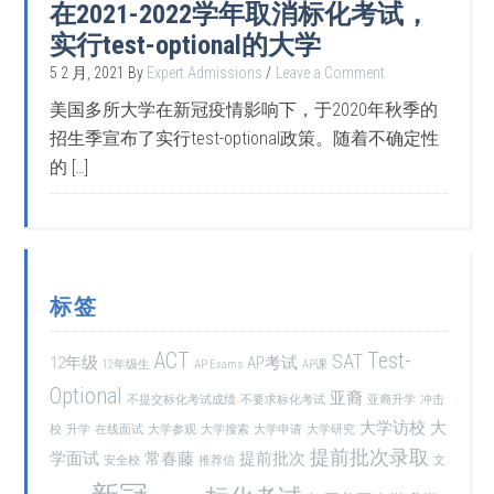
在2021-2022学年取消标化考试，
实行test-optional的大学
5 2 月, 2021
By
Expert Admissions
Leave a Comment
美国多所大学在新冠疫情影响下，于2020年秋季的
招生季宣布了实行test-optional政策。随着不确定性
的 […]
标签
ACT
Test-
SAT
12年级
AP考试
12年级生
AP Exams
AP课
Optional
亚裔
不提交标化考试成绩
不要求标化考试
亚裔升学
冲击
大学访校
大
校
升学
在线面试
大学参观
大学搜索
大学申请
大学研究
提前批次录取
学面试
常春藤
提前批次
安全校
推荐信
文