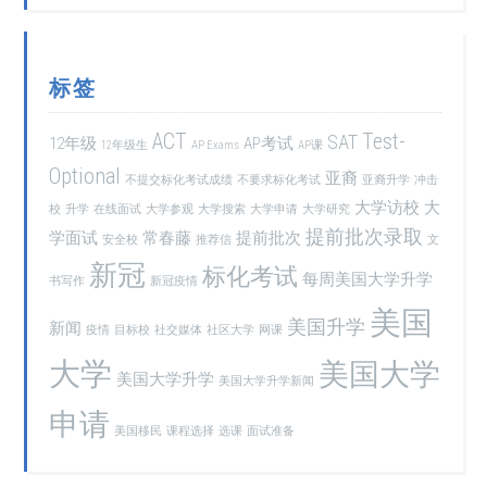
标签
ACT
Test-
SAT
12年级
AP考试
12年级生
AP Exams
AP课
Optional
亚裔
不提交标化考试成绩
不要求标化考试
亚裔升学
冲击
大学访校
大
校
升学
在线面试
大学参观
大学搜索
大学申请
大学研究
提前批次录取
学面试
常春藤
提前批次
安全校
推荐信
文
新冠
标化考试
每周美国大学升学
书写作
新冠疫情
美国
美国升学
新闻
疫情
目标校
社交媒体
社区大学
网课
大学
美国大学
美国大学升学
美国大学升学新闻
申请
美国移民
课程选择
选课
面试准备