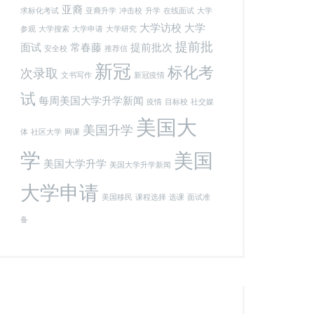
亚裔
求标化考试
亚裔升学
冲击校
升学
在线面试
大学
大学访校
大学
参观
大学搜索
大学申请
大学研究
提前批
面试
常春藤
提前批次
安全校
推荐信
新冠
标化考
次录取
文书写作
新冠疫情
试
每周美国大学升学新闻
疫情
目标校
社交媒
美国大
美国升学
体
社区大学
网课
学
美国
美国大学升学
美国大学升学新闻
大学申请
美国移民
课程选择
选课
面试准
备