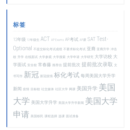
标签
ACT
Test-
SAT
12年级
AP考试
12年级生
AP Exams
AP课
Optional
亚裔
不提交标化考试成绩
不要求标化考试
亚裔升学
冲击
大学访校
大
校
升学
在线面试
大学参观
大学搜索
大学申请
大学研究
提前批次录取
学面试
常春藤
提前批次
安全校
推荐信
文
新冠
标化考试
每周美国大学升学
书写作
新冠疫情
美国
美国升学
新闻
疫情
目标校
社交媒体
社区大学
网课
大学
美国大学
美国大学升学
美国大学升学新闻
申请
美国移民
课程选择
选课
面试准备