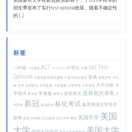
美国多所大学在新冠疫情影响下，于2020年秋季的
招生季宣布了实行test-optional政策。随着不确定性
的 […]
标签
ACT
Test-
SAT
12年级
AP考试
12年级生
AP Exams
AP课
Optional
亚裔
不提交标化考试成绩
不要求标化考试
亚裔升学
冲击
大学访校
大
校
升学
在线面试
大学参观
大学搜索
大学申请
大学研究
提前批次录取
学面试
常春藤
提前批次
安全校
推荐信
文
新冠
标化考试
每周美国大学升学
书写作
新冠疫情
美国
美国升学
新闻
疫情
目标校
社交媒体
社区大学
网课
大学
美国大学
美国大学升学