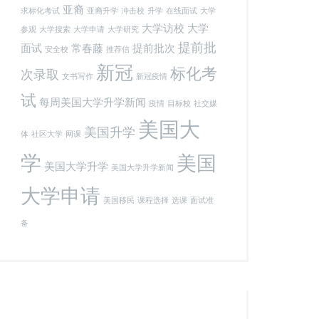
亚裔
求标化考试
亚裔升学
冲击校
升学
在线面试
大学
大学访校
大学
参观
大学搜索
大学申请
大学研究
提前批
面试
常春藤
提前批次
安全校
推荐信
新冠
标化考
次录取
文书写作
新冠疫情
试
每周美国大学升学新闻
疫情
目标校
社交媒
美国大
美国升学
体
社区大学
网课
学
美国
美国大学升学
美国大学升学新闻
大学申请
美国移民
课程选择
选课
面试准
备