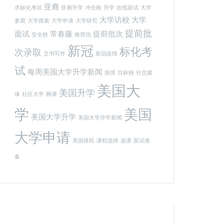
亚裔
求标化考试
亚裔升学
冲击校
升学
在线面试
大学
大学访校
大学
参观
大学搜索
大学申请
大学研究
提前批
面试
常春藤
提前批次
安全校
推荐信
新冠
标化考
次录取
文书写作
新冠疫情
试
每周美国大学升学新闻
疫情
目标校
社交媒
美国大
美国升学
体
社区大学
网课
学
美国
美国大学升学
美国大学升学新闻
大学申请
美国移民
课程选择
选课
面试准
备