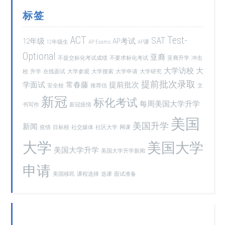
标签
ACT
Test-
SAT
12年级
AP考试
12年级生
AP Exams
AP课
Optional
亚裔
不提交标化考试成绩
不要求标化考试
亚裔升学
冲击
大学访校
大
校
升学
在线面试
大学参观
大学搜索
大学申请
大学研究
提前批次录取
学面试
常春藤
提前批次
安全校
推荐信
文
新冠
标化考试
每周美国大学升学
书写作
新冠疫情
美国
美国升学
新闻
疫情
目标校
社交媒体
社区大学
网课
大学
美国大学
美国大学升学
美国大学升学新闻
申请
美国移民
课程选择
选课
面试准备