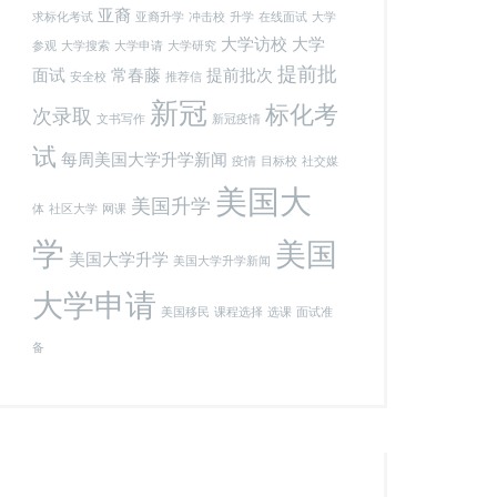
亚裔
求标化考试
亚裔升学
冲击校
升学
在线面试
大学
大学访校
大学
参观
大学搜索
大学申请
大学研究
提前批
面试
常春藤
提前批次
安全校
推荐信
新冠
标化考
次录取
文书写作
新冠疫情
试
每周美国大学升学新闻
疫情
目标校
社交媒
美国大
美国升学
体
社区大学
网课
学
美国
美国大学升学
美国大学升学新闻
大学申请
美国移民
课程选择
选课
面试准
备