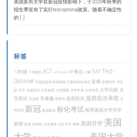
美国多所大学在新冠疫情影响下，于2020年秋季的
招生季宣布了实行test-optional政策。随着不确定性
的 […]
标签
ACT
Test-
SAT
12年级
AP考试
12年级生
AP Exams
AP课
Optional
亚裔
不提交标化考试成绩
不要求标化考试
亚裔升学
冲击
大学访校
大
校
升学
在线面试
大学参观
大学搜索
大学申请
大学研究
提前批次录取
学面试
常春藤
提前批次
安全校
推荐信
文
新冠
标化考试
每周美国大学升学
书写作
新冠疫情
美国
美国升学
新闻
疫情
目标校
社交媒体
社区大学
网课
大学
美国大学