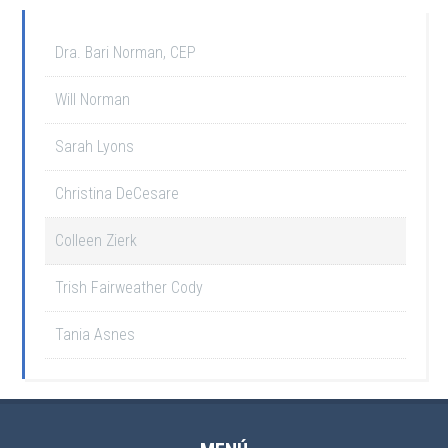
Dra. Bari Norman, CEP
Will Norman
Sarah Lyons
Christina DeCesare
Colleen Zierk
Trish Fairweather Cody
Tania Asnes