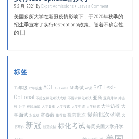
5 2 月, 2021
By
Expert Admissions
Leave a Comment
美国多所大学在新冠疫情影响下，于2020年秋季的
招生季宣布了实行test-optional政策。随着不确定性
的 […]
标签
ACT
Test-
SAT
12年级
AP考试
12年级生
AP Exams
AP课
Optional
亚裔
不提交标化考试成绩
不要求标化考试
亚裔升学
冲击
大学访校
大
校
升学
在线面试
大学参观
大学搜索
大学申请
大学研究
提前批次录取
学面试
常春藤
提前批次
安全校
推荐信
文
新冠
标化考试
每周美国大学升学
书写作
新冠疫情