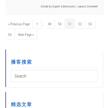
Article by
Expert Admissions
Leave a Comment
…
« Previous Page
1
49
50
51
52
53
54
Next Page »
播客搜索
精选文章