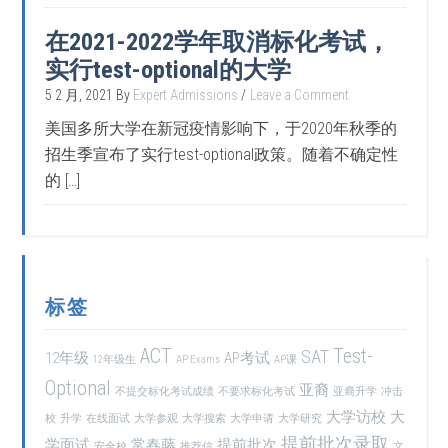
在2021-2022学年取消标化考试，
实行test-optional的大学
5 2 月, 2021
By
Expert Admissions
Leave a Comment
美国多所大学在新冠疫情影响下，于2020年秋季的
招生季宣布了实行test-optional政策。随着不确定性
的 […]
标签
ACT
Test-
SAT
12年级
AP考试
12年级生
AP Exams
AP课
Optional
亚裔
不提交标化考试成绩
不要求标化考试
亚裔升学
冲击
大学访校
大
校
升学
在线面试
大学参观
大学搜索
大学申请
大学研究
提前批次录取
学面试
常春藤
提前批次
安全校
推荐信
文