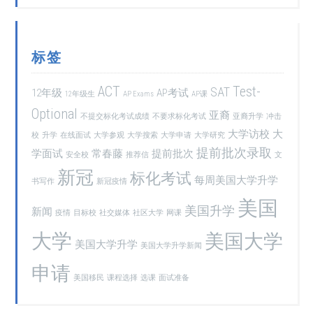
标签
ACT
Test-
SAT
12年级
AP考试
12年级生
AP Exams
AP课
Optional
亚裔
不提交标化考试成绩
不要求标化考试
亚裔升学
冲击
大学访校
大
校
升学
在线面试
大学参观
大学搜索
大学申请
大学研究
提前批次录取
学面试
常春藤
提前批次
安全校
推荐信
文
新冠
标化考试
每周美国大学升学
书写作
新冠疫情
美国
美国升学
新闻
疫情
目标校
社交媒体
社区大学
网课
大学
美国大学
美国大学升学
美国大学升学新闻
申请
美国移民
课程选择
选课
面试准备