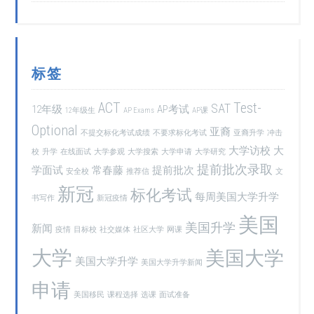
标签
ACT
Test-
SAT
12年级
AP考试
12年级生
AP Exams
AP课
Optional
亚裔
不提交标化考试成绩
不要求标化考试
亚裔升学
冲击
大学访校
大
校
升学
在线面试
大学参观
大学搜索
大学申请
大学研究
提前批次录取
学面试
常春藤
提前批次
安全校
推荐信
文
新冠
标化考试
每周美国大学升学
书写作
新冠疫情
美国
美国升学
新闻
疫情
目标校
社交媒体
社区大学
网课
大学
美国大学
美国大学升学
美国大学升学新闻
申请
美国移民
课程选择
选课
面试准备