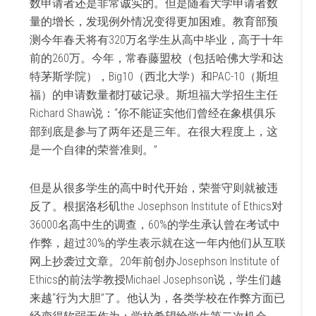
数申请者还是非常诚实的。但是随着大学申请者数
量的增长，发现例外情况变得更加困难。教育部预
测今年春天将有320万名学生从高中毕业，高于十年
前的260万。今年，常春藤盟校（包括哈佛大学和达
特茅斯学院），Big10（西北大学）和PAC-10（斯坦
福）的申请数量都打破记录。斯坦福大学招生主任
Richard Shaw说：“你不能证实他们曾经在象棋俱乐
部到底是参与了两年还是三年。在很大程度上，这
是一个自律的荣誉准则。”
但是从很多学生的高中时代开始，荣誉守则就被违
反了。根据洛杉矶the Josephson Institute of Ethics对
36000名高中生的调查，60%的学生承认曾在考试中
作弊，超过30%的学生表示就在这一年内他们从互联
网上抄袭过文章。20年前创办Josephson Institute of
Ethics的前法学教授Michael Josephson说，学生们越
来越“行为大胆”了。他认为，各类学校在作弊方面已