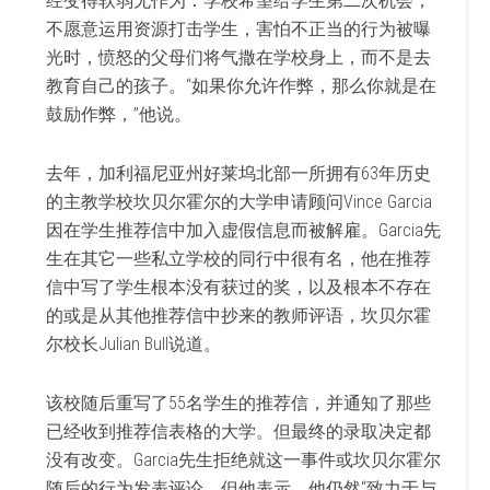
经变得软弱无作为：学校希望给学生第二次机会，
不愿意运用资源打击学生，害怕不正当的行为被曝
光时，愤怒的父母们将气撒在学校身上，而不是去
教育自己的孩子。“如果你允许作弊，那么你就是在
鼓励作弊，”他说。
去年，加利福尼亚州好莱坞北部一所拥有63年历史
的主教学校坎贝尔霍尔的大学申请顾问Vince Garcia
因在学生推荐信中加入虚假信息而被解雇。Garcia先
生在其它一些私立学校的同行中很有名，他在推荐
信中写了学生根本没有获过的奖，以及根本不存在
的或是从其他推荐信中抄来的教师评语，坎贝尔霍
尔校长Julian Bull说道。
该校随后重写了55名学生的推荐信，并通知了那些
已经收到推荐信表格的大学。但最终的录取决定都
没有改变。Garcia先生拒绝就这一事件或坎贝尔霍尔
随后的行为发表评论，但他表示，他仍然“致力于与