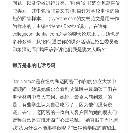
问题、以及学校进行分类。“哈佛”文书范文包裹售价
12美元，其中包括10篇文书和5篇针对学校申请的简
短的回答样本。（Ivyessay.com的文书范文是用来作
为样本的，主编Adrienne Dowhan说）。在诸如
collegeconfidential.com之类的聊天论坛上，主题也是
多种多样，从“如何通过你的课外活动让招生委员会
印象深刻”到“我应该告诉他们我是犹太人吗？”
搬弄是非的电话号码
Bari Norman是在纽约和迈阿密工作的的独立大学申
请顾问，她说她偶尔会看到父母暗中鼓励孩子们在
申请材料中夸大其词。她说，最令人感到棘手的
是，有些学生认为自己吃亏了，因为他们没有说
谎。去年，迈阿密的一位白人客户因为她的朋友们
谎称自己是西班牙裔而心烦意乱。“她直截了当地问
我“我为什么不能那样做呢？’”巴纳德学院的前招生