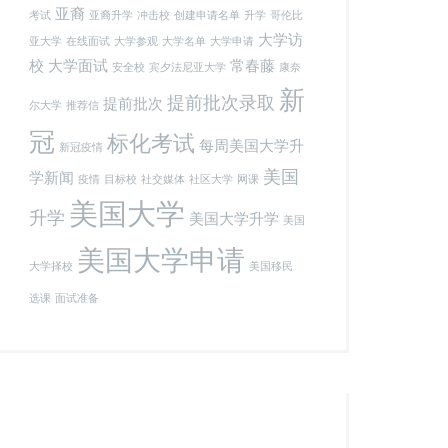
亚裔
考试
亚裔升学
冲击校
创建申请名单
升学
哥伦比
大学访
亚大学
在线面试
大学参观
大学名单
大学申请
校
大学面试
常春藤
安全校
宾夕法尼亚大学
康奈
新
提前批次录取
提前批次
尔大学
推荐信
冠
标化考试
每周美国大学升
新冠疫情
美国
学新闻
疫情
目标校
社交媒体
社区大学
网课
美国大学
升学
美国大学升学
美国
美国大学申请
大学择校
美国移民
选课
面试准备