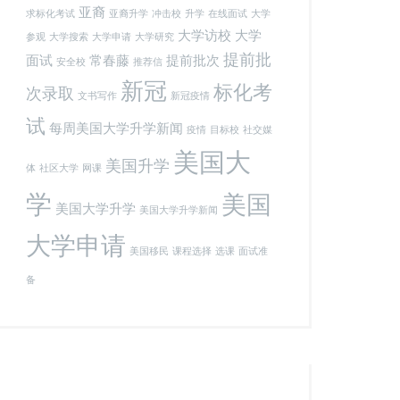
亚裔
求标化考试
亚裔升学
冲击校
升学
在线面试
大学
大学访校
大学
参观
大学搜索
大学申请
大学研究
提前批
面试
常春藤
提前批次
安全校
推荐信
新冠
标化考
次录取
文书写作
新冠疫情
试
每周美国大学升学新闻
疫情
目标校
社交媒
美国大
美国升学
体
社区大学
网课
学
美国
美国大学升学
美国大学升学新闻
大学申请
美国移民
课程选择
选课
面试准
备