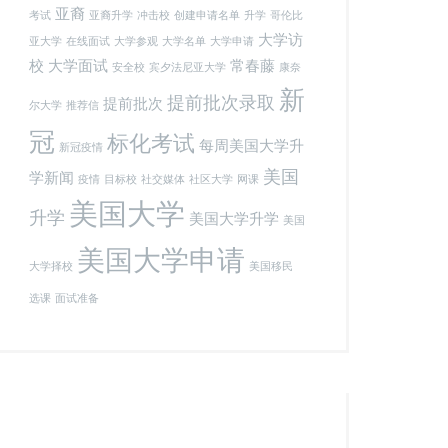
亚裔
考试
亚裔升学
冲击校
创建申请名单
升学
哥伦比
大学访
亚大学
在线面试
大学参观
大学名单
大学申请
校
大学面试
常春藤
安全校
宾夕法尼亚大学
康奈
新
提前批次录取
提前批次
尔大学
推荐信
冠
标化考试
每周美国大学升
新冠疫情
美国
学新闻
疫情
目标校
社交媒体
社区大学
网课
美国大学
升学
美国大学升学
美国
美国大学申请
大学择校
美国移民
选课
面试准备