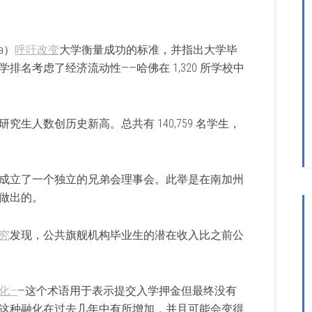
a）
呼吁改变
大学衡量成功的标准，并指出大学毕
名考虑了经济流动性——哈佛在 1,320 所学校中
究生人数创历史新高。总共有 140,759 名学生，
成立了一个独立的兄弟会理事会。此举是在南加州
做出的。
究
发现，公共旗舰机构毕业生的潜在收入比之前公
化—
—这个术语用于表示提交入学押金但最终没有
这种融化在过去几年中有所增加，并且可能会变得