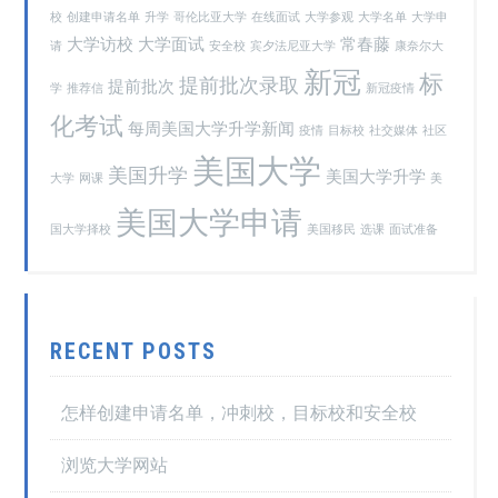
校
创建申请名单
升学
哥伦比亚大学
在线面试
大学参观
大学名单
大学申
大学访校
大学面试
常春藤
请
安全校
宾夕法尼亚大学
康奈尔大
新冠
标
提前批次录取
提前批次
学
推荐信
新冠疫情
化考试
每周美国大学升学新闻
疫情
目标校
社交媒体
社区
美国大学
美国升学
美国大学升学
大学
网课
美
美国大学申请
国大学择校
美国移民
选课
面试准备
RECENT POSTS
怎样创建申请名单，冲刺校，目标校和安全校
浏览大学网站