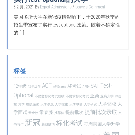
5 2 月, 2021
By
Expert Admissions
Leave a Comment
美国多所大学在新冠疫情影响下，于2020年秋季的
招生季宣布了实行test-optional政策。随着不确定性
的 […]
标签
ACT
Test-
SAT
12年级
AP考试
12年级生
AP Exams
AP课
Optional
亚裔
不提交标化考试成绩
不要求标化考试
亚裔升学
冲击
大学访校
大
校
升学
在线面试
大学参观
大学搜索
大学申请
大学研究
提前批次录取
学面试
常春藤
提前批次
安全校
推荐信
文
新冠
标化考试
每周美国大学升学
书写作
新冠疫情