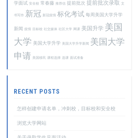
提前批次录取
学面试
常春藤
提前批次
安全校
推荐信
文
新冠
标化考试
每周美国大学升学
书写作
新冠疫情
美国
美国升学
新闻
疫情
目标校
社交媒体
社区大学
网课
大学
美国大学
美国大学升学
美国大学升学新闻
申请
美国移民
课程选择
选课
面试准备
RECENT POSTS
怎样创建申请名单，冲刺校，目标校和安全校
浏览大学网站
关于录取学生见面活动