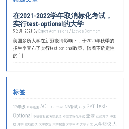
在2021-2022学年取消标化考试，
实行test-optional的大学
5 2 月, 2021
By
Expert Admissions
Leave a Comment
美国多所大学在新冠疫情影响下，于2020年秋季的
招生季宣布了实行test-optional政策。随着不确定性
的 […]
标签
ACT
Test-
SAT
12年级
AP考试
12年级生
AP Exams
AP课
Optional
亚裔
不提交标化考试成绩
不要求标化考试
亚裔升学
冲击
大学访校
大
校
升学
在线面试
大学参观
大学搜索
大学申请
大学研究