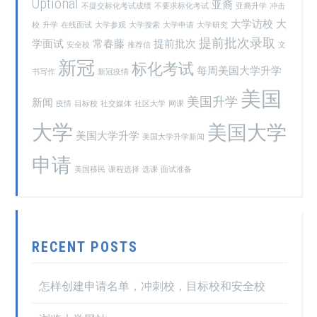
Optional
亚裔
不提交标化考试成绩
不要求标化考试
亚裔升学
冲击
大学访校
大
校
升学
在线面试
大学参观
大学搜索
大学申请
大学研究
提前批次录取
学面试
常春藤
提前批次
安全校
推荐信
文
新冠
标化考试
每周美国大学升学
书写作
新冠疫情
美国
美国升学
新闻
疫情
目标校
社交媒体
社区大学
网课
大学
美国大学
美国大学升学
美国大学升学新闻
申请
美国移民
课程选择
选课
面试准备
RECENT POSTS
怎样创建申请名单，冲刺校，目标校和安全校