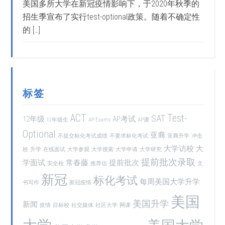
美国多所大学在新冠疫情影响下，于2020年秋季的
招生季宣布了实行test-optional政策。随着不确定性
的 […]
标签
ACT
Test-
SAT
12年级
AP考试
12年级生
AP Exams
AP课
Optional
亚裔
不提交标化考试成绩
不要求标化考试
亚裔升学
冲击
大学访校
大
校
升学
在线面试
大学参观
大学搜索
大学申请
大学研究
提前批次录取
学面试
常春藤
提前批次
安全校
推荐信
文
新冠
标化考试
每周美国大学升学
书写作
新冠疫情
美国
美国升学
新闻
疫情
目标校
社交媒体
社区大学
网课