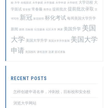
大学访校
大
校
升学
在线面试
大学参观
大学搜索
大学申请
大学研究
提前批次录取
学面试
常春藤
提前批次
安全校
推荐信
文
新冠
标化考试
每周美国大学升学
书写作
新冠疫情
美国
美国升学
新闻
疫情
目标校
社交媒体
社区大学
网课
大学
美国大学
美国大学升学
美国大学升学新闻
申请
美国移民
课程选择
选课
面试准备
RECENT POSTS
怎样创建申请名单，冲刺校，目标校和安全校
浏览大学网站