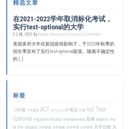
精选文章
在2021-2022学年取消标化考试，
实行test-optional的大学
5 2 月, 2021
By
Expert Admissions
Leave a Comment
美国多所大学在新冠疫情影响下，于2020年秋季的
招生季宣布了实行test-optional政策。随着不确定性
的 […]
标签
ACT
Test-
SAT
12年级
AP考试
12年级生
AP Exams
AP课
Optional
亚裔
不提交标化考试成绩
不要求标化考试
亚裔升学
冲击
大学访校
大
校
升学
在线面试
大学参观
大学搜索
大学申请
大学研究