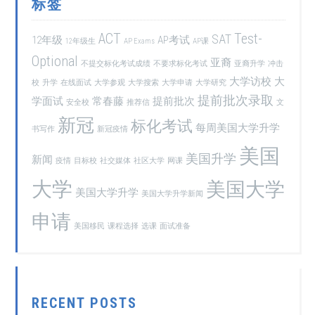
标签
ACT
Test-
SAT
12年级
AP考试
12年级生
AP Exams
AP课
Optional
亚裔
不提交标化考试成绩
不要求标化考试
亚裔升学
冲击
大学访校
大
校
升学
在线面试
大学参观
大学搜索
大学申请
大学研究
提前批次录取
学面试
常春藤
提前批次
安全校
推荐信
文
新冠
标化考试
每周美国大学升学
书写作
新冠疫情
美国
美国升学
新闻
疫情
目标校
社交媒体
社区大学
网课
大学
美国大学
美国大学升学
美国大学升学新闻
申请
美国移民
课程选择
选课
面试准备
RECENT POSTS