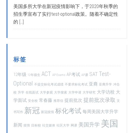
美国多所大学在新冠疫情影响下，于2020年秋季的
招生季宣布了实行test-optional政策。随着不确定性
的 […]
标签
ACT
Test-
SAT
12年级
AP考试
12年级生
AP Exams
AP课
Optional
亚裔
不提交标化考试成绩
不要求标化考试
亚裔升学
冲击
大学访校
大
校
升学
在线面试
大学参观
大学搜索
大学申请
大学研究
提前批次录取
学面试
常春藤
提前批次
安全校
推荐信
文
新冠
标化考试
每周美国大学升学
书写作
新冠疫情
美国
美国升学
新闻
疫情
目标校
社交媒体
社区大学
网课