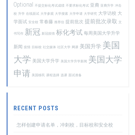
Optional
亚裔
不提交标化考试成绩
不要求标化考试
亚裔升学
冲击
大学访校
大
校
升学
在线面试
大学参观
大学搜索
大学申请
大学研究
提前批次录取
学面试
常春藤
提前批次
安全校
推荐信
文
新冠
标化考试
每周美国大学升学
书写作
新冠疫情
美国
美国升学
新闻
疫情
目标校
社交媒体
社区大学
网课
大学
美国大学
美国大学升学
美国大学升学新闻
申请
美国移民
课程选择
选课
面试准备
RECENT POSTS
怎样创建申请名单，冲刺校，目标校和安全校