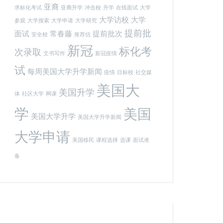
亚裔
求标化考试
亚裔升学
冲击校
升学
在线面试
大学
大学访校
大学
参观
大学搜索
大学申请
大学研究
提前批
面试
常春藤
提前批次
安全校
推荐信
新冠
标化考
次录取
文书写作
新冠疫情
试
每周美国大学升学新闻
疫情
目标校
社交媒
美国大
美国升学
体
社区大学
网课
学
美国
美国大学升学
美国大学升学新闻
大学申请
美国移民
课程选择
选课
面试准
备