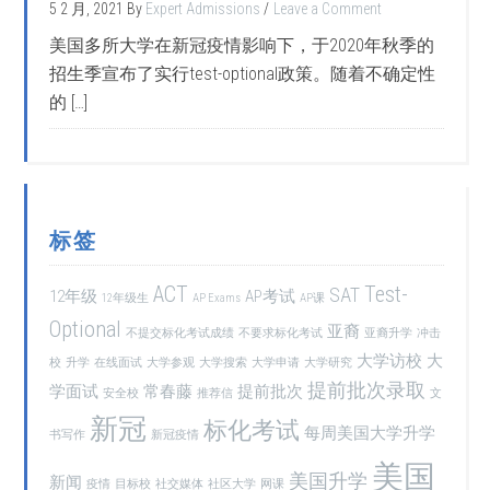
5 2 月, 2021
By
Expert Admissions
Leave a Comment
美国多所大学在新冠疫情影响下，于2020年秋季的
招生季宣布了实行test-optional政策。随着不确定性
的 […]
标签
ACT
Test-
SAT
12年级
AP考试
12年级生
AP Exams
AP课
Optional
亚裔
不提交标化考试成绩
不要求标化考试
亚裔升学
冲击
大学访校
大
校
升学
在线面试
大学参观
大学搜索
大学申请
大学研究
提前批次录取
学面试
常春藤
提前批次
安全校
推荐信
文
新冠
标化考试
每周美国大学升学
书写作
新冠疫情
美国
美国升学
新闻
疫情
目标校
社交媒体
社区大学
网课