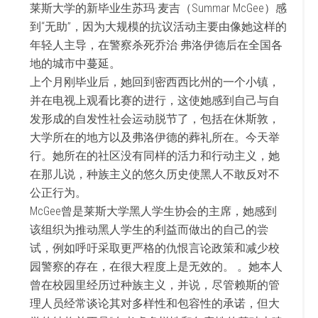
莱斯大学的新毕业生苏玛·麦吉（Summar McGee）感
到“无助”，因为大规模的抗议活动主要由像她这样的
年轻人主导，在警察杀死乔治·弗洛伊德后在全国各
地的城市中蔓延。
上个月刚毕业后，她回到密西西比州的一个小镇，
并在电视上观看比赛的进行，这使她感到自己与自
发形成的自发性社会运动脱节了，包括在休斯敦，
大学所在的地方以及弗洛伊德的葬礼所在。今天举
行。她所在的社区没有同样的活力和行动主义，她
在那儿说，种族主义的悠久历史使黑人不敢反对不
公正行为。
McGee曾是莱斯大学黑人学生协会的主席，她感到
该组织为推动黑人学生的利益而做出的自己的尝
试，例如呼吁采取更严格的仇恨言论政策和减少校
园警察的存在，在很大程度上是无效的。 。她本人
曾在校园里经历过种族主义，并说，尽管赖斯的管
理人员经常谈论其对多样性和包容性的承诺，但大