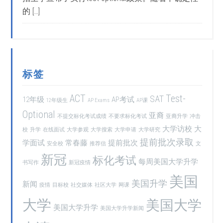
的 […]
标签
ACT
Test-
SAT
12年级
AP考试
12年级生
AP Exams
AP课
Optional
亚裔
不提交标化考试成绩
不要求标化考试
亚裔升学
冲击
大学访校
大
校
升学
在线面试
大学参观
大学搜索
大学申请
大学研究
提前批次录取
学面试
常春藤
提前批次
安全校
推荐信
文
新冠
标化考试
每周美国大学升学
书写作
新冠疫情
美国
美国升学
新闻
疫情
目标校
社交媒体
社区大学
网课
大学
美国大学
美国大学升学
美国大学升学新闻