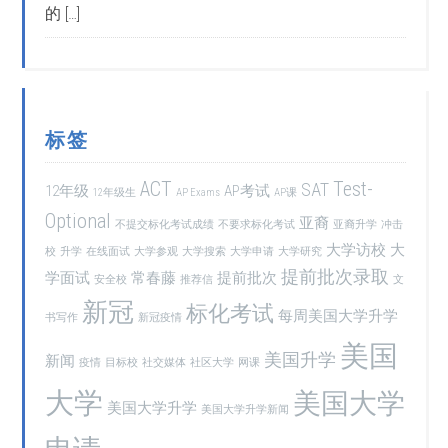
的 […]
标签
ACT
Test-
SAT
12年级
AP考试
12年级生
AP Exams
AP课
Optional
亚裔
不提交标化考试成绩
不要求标化考试
亚裔升学
冲击
大学访校
大
校
升学
在线面试
大学参观
大学搜索
大学申请
大学研究
提前批次录取
学面试
常春藤
提前批次
安全校
推荐信
文
新冠
标化考试
每周美国大学升学
书写作
新冠疫情
美国
美国升学
新闻
疫情
目标校
社交媒体
社区大学
网课
大学
美国大学
美国大学升学
美国大学升学新闻