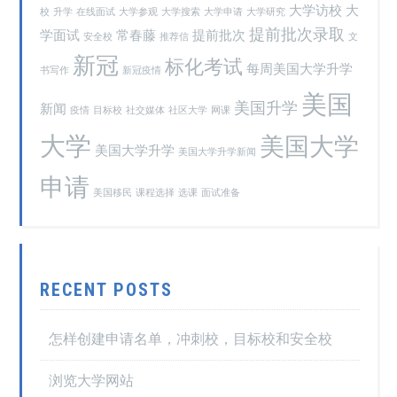
大学访校
大
校
升学
在线面试
大学参观
大学搜索
大学申请
大学研究
提前批次录取
学面试
常春藤
提前批次
安全校
推荐信
文
新冠
标化考试
每周美国大学升学
书写作
新冠疫情
美国
美国升学
新闻
疫情
目标校
社交媒体
社区大学
网课
大学
美国大学
美国大学升学
美国大学升学新闻
申请
美国移民
课程选择
选课
面试准备
RECENT POSTS
怎样创建申请名单，冲刺校，目标校和安全校
浏览大学网站