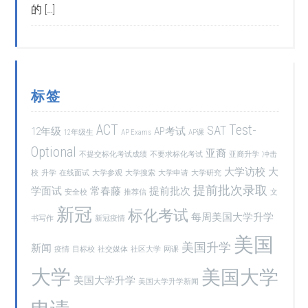
的 […]
标签
ACT
Test-
SAT
12年级
AP考试
12年级生
AP Exams
AP课
Optional
亚裔
不提交标化考试成绩
不要求标化考试
亚裔升学
冲击
大学访校
大
校
升学
在线面试
大学参观
大学搜索
大学申请
大学研究
提前批次录取
学面试
常春藤
提前批次
安全校
推荐信
文
新冠
标化考试
每周美国大学升学
书写作
新冠疫情
美国
美国升学
新闻
疫情
目标校
社交媒体
社区大学
网课
大学
美国大学
美国大学升学
美国大学升学新闻