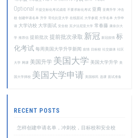
Optional
亚裔
不提交标化考试成绩
不要求标化考试
亚裔升学
冲击
校
创建申请名单
升学
哥伦比亚大学
在线面试
大学参观
大学名单
大学申
大学访校
大学面试
常春藤
请
安全校
宾夕法尼亚大学
康奈尔大
新冠
标
提前批次录取
提前批次
学
推荐信
新冠疫情
化考试
每周美国大学升学新闻
疫情
目标校
社交媒体
社区
美国大学
美国升学
美国大学升学
大学
网课
美
美国大学申请
国大学择校
美国移民
选课
面试准备
RECENT POSTS
怎样创建申请名单，冲刺校，目标校和安全校