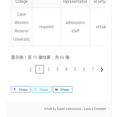
College
representative
or virtual
Case
Western
admissions
required
virtual
Reserve
staff
University
显示第 1 至 10 项结果，共 66 项
❮
1
2
3
4
5
6
7
❯
Share
Share
Share
Article by
Expert Admissions
Leave a Comment