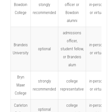
Bowdoin
stongly
officer or
in-person
College
recommended
Bowdoin
or virtual
alumni
admissions
officer,
Brandeis
in-person
optional
student fellow,
University
or virtual
or Brandeis
alum
Bryn
strongly
college
in-person
Mawr
recommended
representative
or virtual
College
Carleton
college
in-person
optional