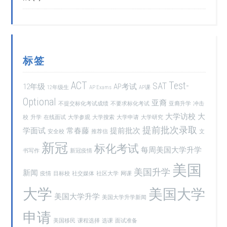
标签
ACT
Test-
SAT
12年级
AP考试
12年级生
AP Exams
AP课
Optional
亚裔
不提交标化考试成绩
不要求标化考试
亚裔升学
冲击
大学访校
大
校
升学
在线面试
大学参观
大学搜索
大学申请
大学研究
提前批次录取
学面试
常春藤
提前批次
安全校
推荐信
文
新冠
标化考试
每周美国大学升学
书写作
新冠疫情
美国
美国升学
新闻
疫情
目标校
社交媒体
社区大学
网课
大学
美国大学
美国大学升学
美国大学升学新闻
申请
美国移民
课程选择
选课
面试准备