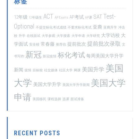
标签
ACT
Test-
SAT
12年级
AP考试
12年级生
AP Exams
AP课
Optional
亚裔
不提交标化考试成绩
不要求标化考试
亚裔升学
冲击
大学访校
大
校
升学
在线面试
大学参观
大学搜索
大学申请
大学研究
提前批次录取
学面试
常春藤
提前批次
安全校
推荐信
文
新冠
标化考试
每周美国大学升学
书写作
新冠疫情
美国
美国升学
新闻
疫情
目标校
社交媒体
社区大学
网课
大学
美国大学
美国大学升学
美国大学升学新闻
申请
美国移民
课程选择
选课
面试准备
RECENT POSTS